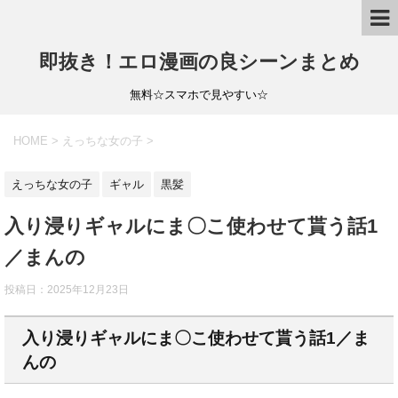
即抜き！エロ漫画の良シーンまとめ
無料☆スマホで見やすい☆
HOME
>
えっちな女の子
>
えっちな女の子
ギャル
黒髪
入り浸りギャルにま〇こ使わせて貰う話1
／まんの
投稿日：
2025年12月23日
入り浸りギャルにま〇こ使わせて貰う話1／ま
んの