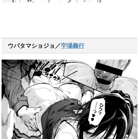
ウバタマショジョ／
宇場義行