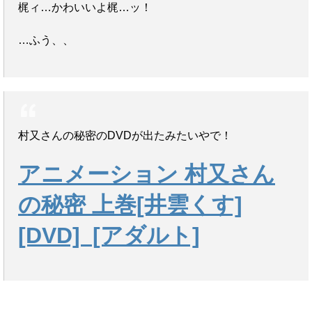
梶ィ…かわいいよ梶…ッ！
…ふう、、
村又さんの秘密のDVDが出たみたいやで！
アニメーション 村又さん
の秘密 上巻[井雲くす]
[DVD]
[アダルト]