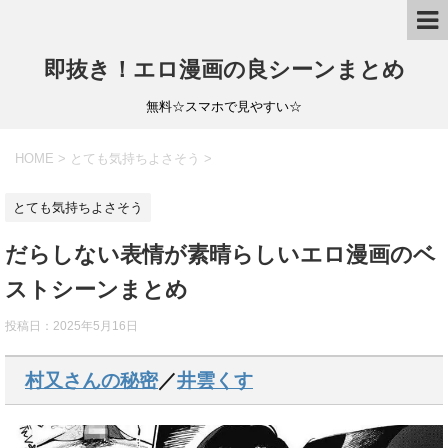
即抜き！エロ漫画の良シーンまとめ
無料☆スマホで見やすい☆
HOME
>
とても気持ちよさそう
>
とても気持ちよさそう
だらしない表情が素晴らしいエロ漫画のベ
ストシーンまとめ
投稿日：
2025年5月16日
村又さんの秘密
／
井雲くす