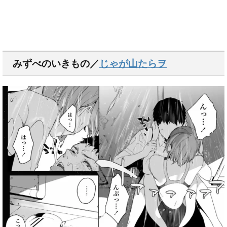
みずべのいきもの／
じゃが山たらヲ