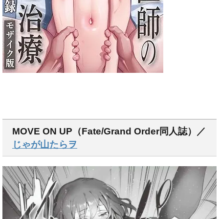
MOVE ON UP（Fate/Grand Order同人誌）／
じゃが山たらヲ