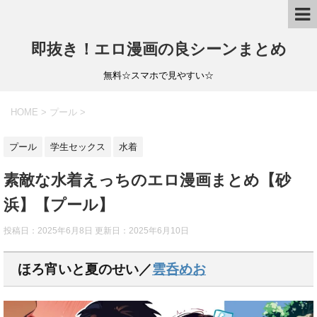
即抜き！エロ漫画の良シーンまとめ
無料☆スマホで見やすい☆
HOME
>
プール
>
プール
学生セックス
水着
素敵な水着えっちのエロ漫画まとめ【砂
浜】【プール】
投稿日：2025年6月8日 更新日：
2025年6月10日
ほろ宵いと夏のせい／
雲呑めお