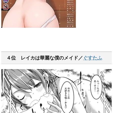
４位 レイカは華麗な僕のメイド／
ぐすたふ