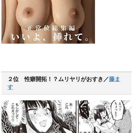
２位 性癖開拓！？ムリヤリがおすき／
藤ま
す