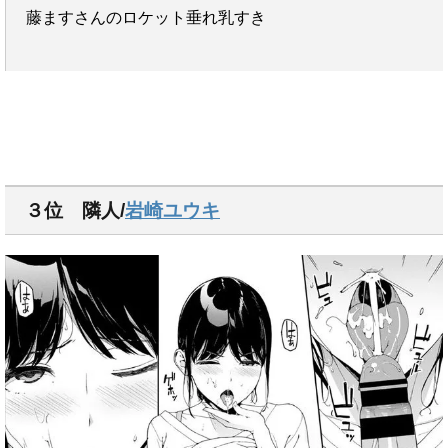
藤ますさんのロケット垂れ乳すき
３位 隣人/
岩崎ユウキ