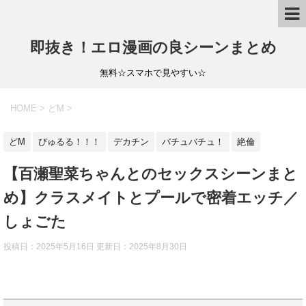
即抜き！エロ漫画の良シーンまとめ
無料☆スマホで見やすい☆
HOME
>
どM
>
どM
びゅるる！！！
デカチン
バチュバチュ！
絶倫
【百瀬聖菜ちゃんとのセックスシーンまと
め】クラスメイトとプールで密着エッチ／
しょごた
投稿日：2025年5月16日 更新日：
2025年8月30日