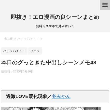
即抜き！エロ漫画の良シーンまとめ
無料☆スマホで見やすい☆
HOME
>
バチュバチュ！
>
バチュバチュ！
フェラ
本日のグっときた中出しシーンメモ48
投稿日：
2025年5月16日
過激LOVE暖化現象／
冬みかん