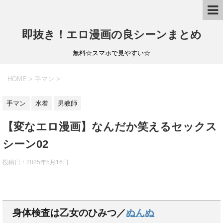
即抜き！エロ漫画の良シーンまとめ
無料☆スマホで見やすい☆
HOME
>
手マン
>
手マン
水着
男教師
【変なエロ漫画】なんだか笑えるセックス
シーン02
投稿日：
2025年5月16日
身体検査は乙女のひみつ／
ぬんぬ